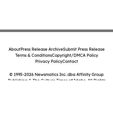
About
Press Release Archive
Submit Press Release
Terms & Conditions
Copyright/DMCA Policy
Privacy Policy
Contact
© 1995-2026 Newsmatics Inc. dba Affinity Group
Publishing & The Culture Times of Idaho. All Rights
Reserved.
Cookie Settings / Your Privacy Choices